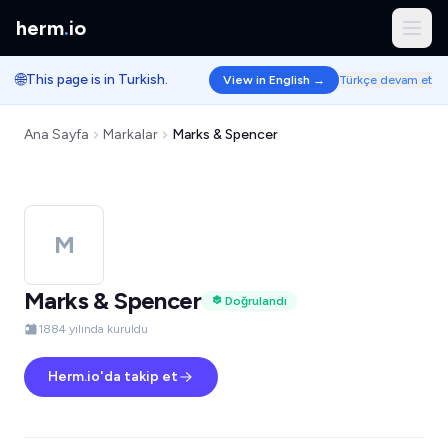
herm
.
io
🌐
This page is in Turkish.
View in English →
Türkçe devam et
Ana Sayfa
Markalar
Marks & Spencer
M
Marks & Spencer
Doğrulandı
1884 yılında kuruldu
Herm.io'da takip et