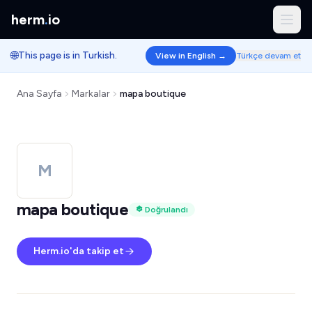
herm
.
io
🌐
This page is in Turkish.
View in English →
Türkçe devam et
Ana Sayfa
Markalar
mapa boutique
M
mapa boutique
Doğrulandı
Herm.io'da takip et