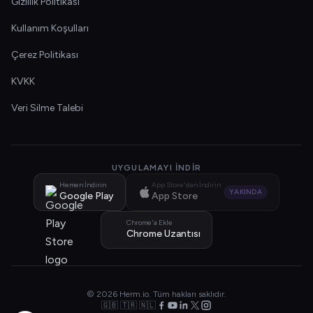
Gizlilik Politikası
Kullanım Koşulları
Çerez Politikası
KVKK
Veri Silme Talebi
UYGULAMAYI İNDIR
Hemen İndirin
App Store'dan İndirin
YAKINDA
Google Play
App Store
Chrome'a Ekle
Chrome Uzantısı
© 2026 Herm.io. Tüm hakları saklıdır.
🇬🇧 🇹🇷 🇳🇱