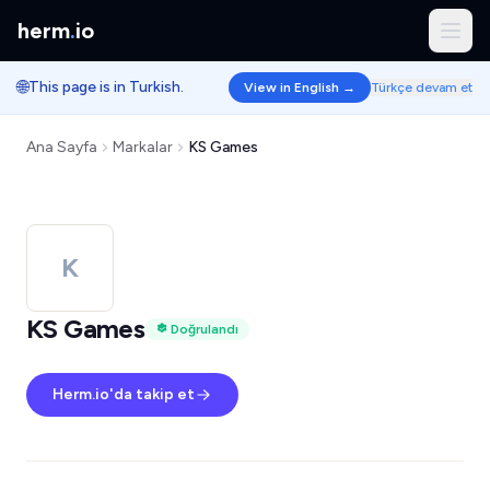
herm
.
io
🌐
This page is in Turkish.
View in English →
Türkçe devam et
Ana Sayfa
Markalar
KS Games
K
KS Games
Doğrulandı
Herm.io'da takip et