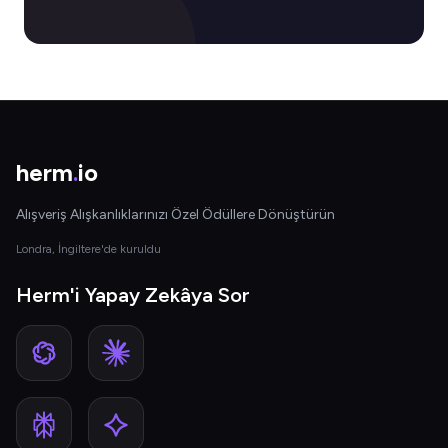
herm
.
io
Alışveriş Alışkanlıklarınızı Özel Ödüllere Dönüştürün
Londra, İngiltere'de kuruldu
Herm'i Yapay Zekâya Sor