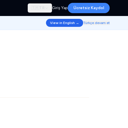
🇹🇷
TR
Giriş Yap
Ücretsiz Kaydol
View in English →
Türkçe devam et