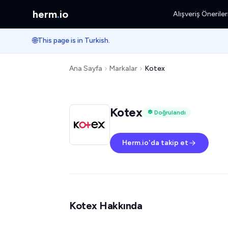
herm
.
io
Alışveriş Öneriler
🌐
This page is in Turkish.
Ana Sayfa
Markalar
Kotex
Kotex
Doğrulandı
Herm.io'da takip et
Kotex Hakkında