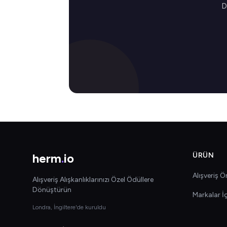
D
herm
.
io
ÜRÜN
Alışveriş Ön
Alışveriş Alışkanlıklarınızı Özel Ödüllere
Dönüştürün
Markalar İ
Londra, İngiltere'de kuruldu