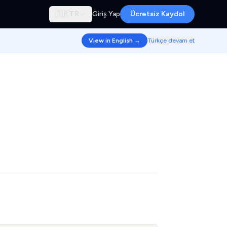
🇹🇷
TR
Giriş Yap
Ücretsiz Kaydol
View in English →
Türkçe devam et