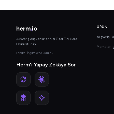
herm
.
io
ÜRÜN
Alışveriş Ön
Alışveriş Alışkanlıklarınızı Özel Ödüllere
Dönüştürün
Markalar İ
Londra, İngiltere'de kuruldu
Herm'i Yapay Zekâya Sor