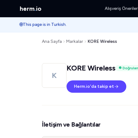
herm
.
io
Alışveriş Öneriler
🌐
This page is in Turkish.
Ana Sayfa
Markalar
KORE Wireless
KORE Wireless
Doğrulan
K
Herm.io'da takip et
İletişim ve Bağlantılar