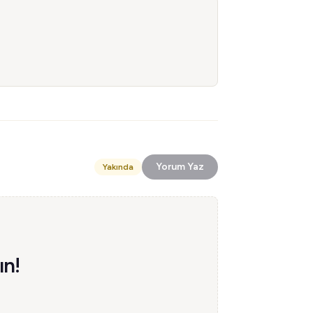
Yorum Yaz
Yakında
ın!