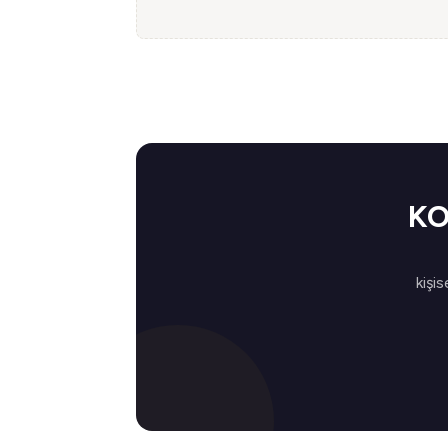
KO
kişis