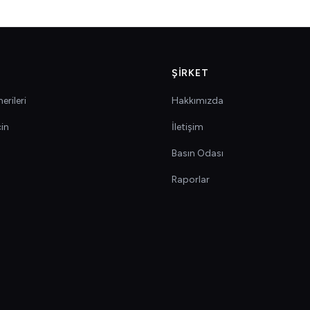
ŞIRKET
erileri
Hakkımızda
çin
İletişim
Basın Odası
Raporlar