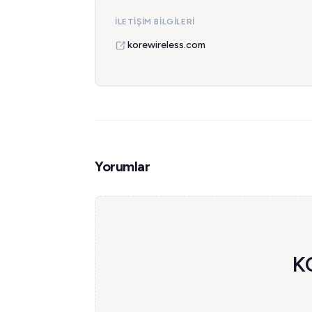
İLETIŞIM BILGILERI
korewireless.com
Yorumlar
KO