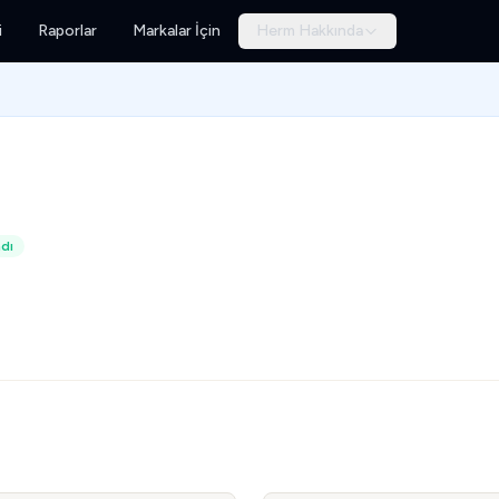
i
Raporlar
Markalar İçin
Herm Hakkında
dı