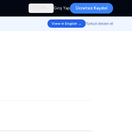
🇹🇷
TR
Giriş Yap
Ücretsiz Kaydol
View in English →
Türkçe devam et