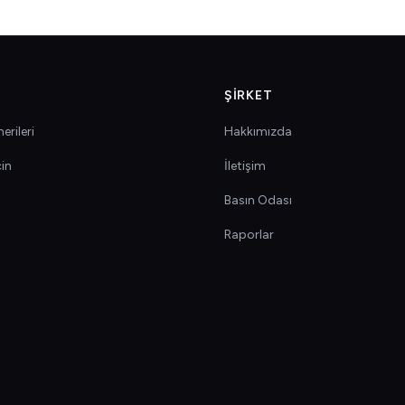
ŞIRKET
erileri
Hakkımızda
çin
İletişim
Basın Odası
Raporlar