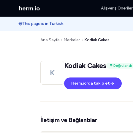
herm
.
io
Alışveriş Öneriler
🌐
This page is in Turkish.
Ana Sayfa
Markalar
Kodiak Cakes
Kodiak Cakes
Doğrulandı
K
Herm.io'da takip et
İletişim ve Bağlantılar