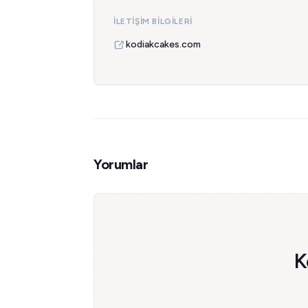
İLETIŞIM BILGILERI
kodiakcakes.com
Yorumlar
K