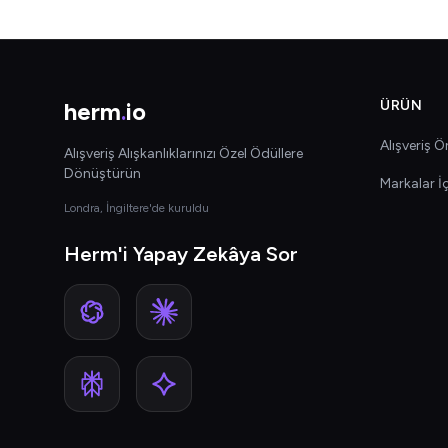
herm
.
io
ÜRÜN
Alışveriş Ön
Alışveriş Alışkanlıklarınızı Özel Ödüllere
Dönüştürün
Markalar İ
Londra, İngiltere'de kuruldu
Herm'i Yapay Zekâya Sor