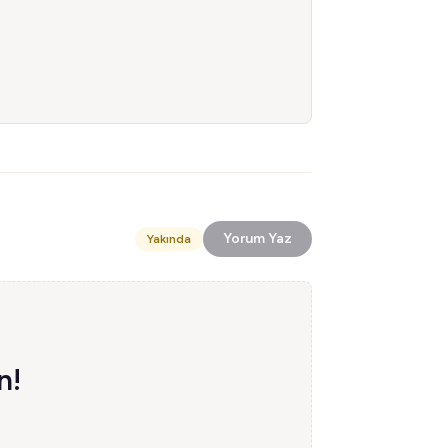
Yorum Yaz
Yakında
n!