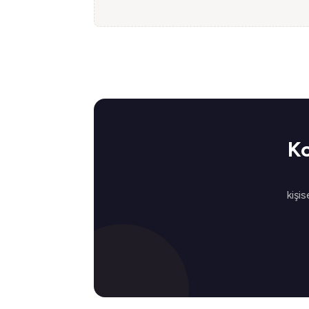
Ko
kişis