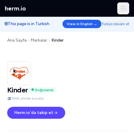
herm
.
io
🌐
This page is in Turkish.
View in English →
Türkçe devam et
Ana Sayfa
Markalar
Kinder
Kinder
Doğrulandı
1968 yılında kuruldu
Herm.io'da takip et