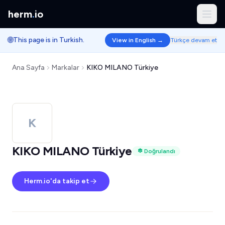
herm
.
io
🌐
This page is in Turkish.
View in English →
Türkçe devam et
Ana Sayfa
Markalar
KIKO MILANO Türkiye
K
KIKO MILANO Türkiye
Doğrulandı
Herm.io'da takip et