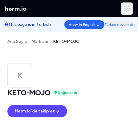
herm
.
io
🌐
This page is in Turkish.
View in English →
Türkçe devam et
Ana Sayfa
Markalar
KETO-MOJO
K
KETO-MOJO
Doğrulandı
Herm.io'da takip et