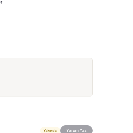
er
Yorum Yaz
Yakında