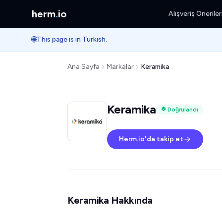
herm
.
io
Alışveriş Öneriler
🌐
This page is in Turkish.
Ana Sayfa
Markalar
Keramika
Keramika
Doğrulandı
Herm.io'da takip et
Keramika Hakkında