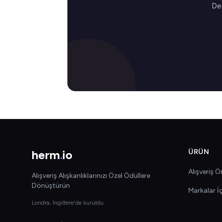
Değ
herm
.
io
ÜRÜN
Alışveriş Ön
Alışveriş Alışkanlıklarınızı Özel Ödüllere
Dönüştürün
Markalar İ
Londra, İngiltere'de kuruldu