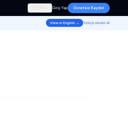
🇹🇷
TR
Giriş Yap
Ücretsiz Kaydol
View in English →
Türkçe devam et