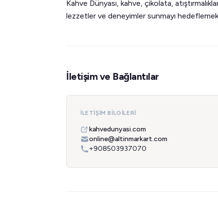
Kahve Dünyası, kahve, çikolata, atıştırmalıklar
lezzetler ve deneyimler sunmayı hedeflemek
İletişim ve Bağlantılar
İLETIŞIM BILGILERI
kahvedunyasi.com
online@altinmarkart.com
+908503937070