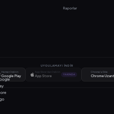
Raporlar
UYGULAMAYI İNDIR
Hemen İndirin
App Store'dan İndirin
Chrome'a Ekle
YAKINDA
Google Play
App Store
Chrome Uzant