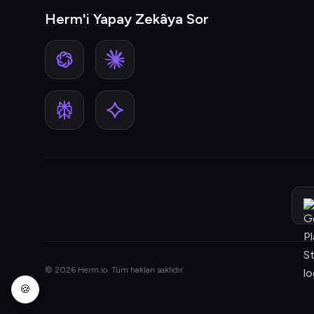
Herm'i Yapay Zekâya Sor
© 2026 Herm.io. Tüm hakları saklıdır.
🍪