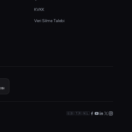
KVKK
Veri Silme Talebi
ısı
🇬🇧 🇹🇷 🇳🇱