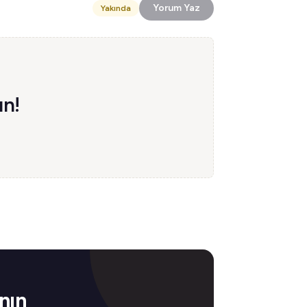
Yorum Yaz
Yakında
ın!
nın