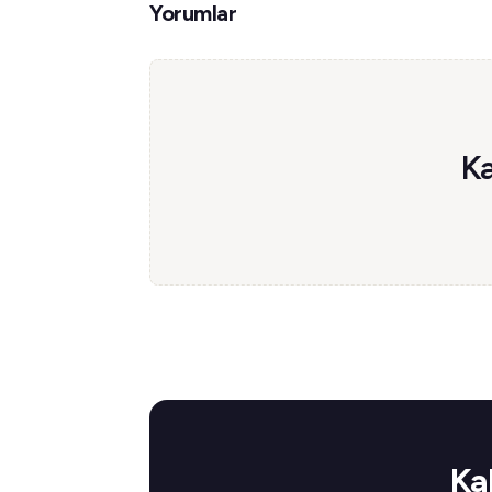
Yorumlar
Ka
Ka