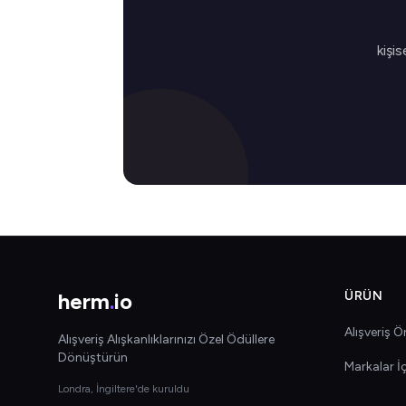
kişis
herm
.
io
ÜRÜN
Alışveriş Ön
Alışveriş Alışkanlıklarınızı Özel Ödüllere
Dönüştürün
Markalar İ
Londra, İngiltere'de kuruldu