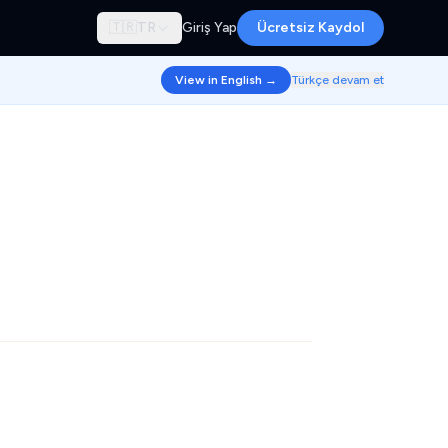
🇹🇷
TR
Giriş Yap
Ücretsiz Kaydol
View in English →
Türkçe devam et