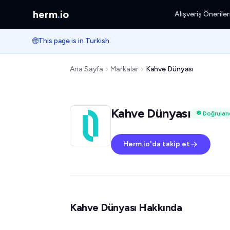
herm
.
io
Alışveriş Öneriler
🌐
This page is in Turkish.
Ana Sayfa
Markalar
Kahve Dünyası
Kahve Dünyası
Doğrulan
Herm.io'da takip et
Kahve Dünyası Hakkında