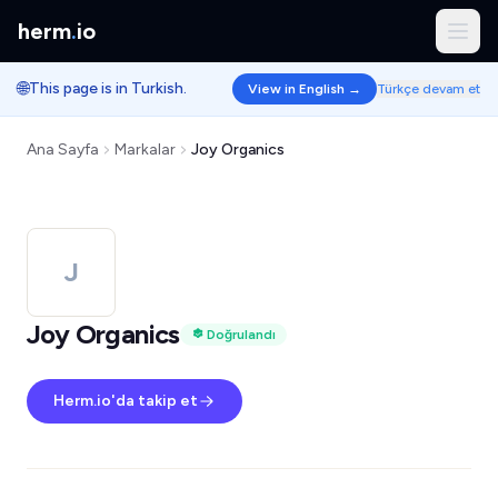
herm
.
io
🌐
This page is in Turkish.
View in English →
Türkçe devam et
Ana Sayfa
Markalar
Joy Organics
J
Joy Organics
Doğrulandı
Herm.io'da takip et