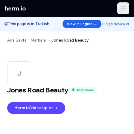
herm
.
io
🌐
This page is in Turkish.
View in English →
Türkçe devam et
Ana Sayfa
Markalar
Jones Road Beauty
J
Jones Road Beauty
Doğrulandı
Herm.io'da takip et