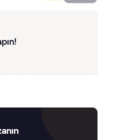
pın!
zanın