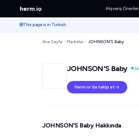
herm
.
io
Alışveriş Öneriler
🌐
This page is in Turkish.
Ana Sayfa
Markalar
JOHNSON'S Baby
JOHNSON'S Baby
Do
Herm.io'da takip et
JOHNSON'S Baby Hakkında