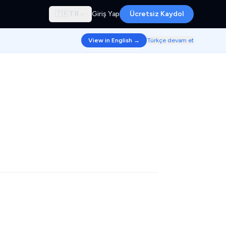
🇹🇷
TR
Giriş Yap
Ücretsiz Kaydol
View in English →
Türkçe devam et