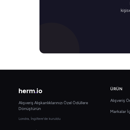
kişis
herm
.
io
ÜRÜN
Alışveriş Ön
Alışveriş Alışkanlıklarınızı Özel Ödüllere
Dönüştürün
Markalar İ
Londra, İngiltere'de kuruldu