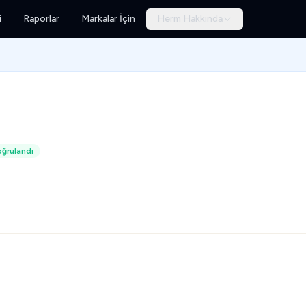
i
Raporlar
Markalar İçin
Herm Hakkında
ğrulandı