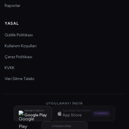
Raporlar
YASAL
Gizlilik Politikası
Kullanım Koşulları
Çerez Politikası
KVKK
Veri Silme Talebi
UYGULAMAYI İNDIR
Hemen İndirin
App Store'dan İndirin
YAKINDA
Google Play
App Store
Chrome'a Ekle