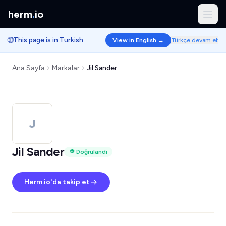
herm
.
io
🌐
This page is in Turkish.
View in English →
Türkçe devam et
Ana Sayfa
Markalar
Jil Sander
J
Jil Sander
Doğrulandı
Herm.io'da takip et