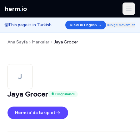
herm
.
io
🌐
This page is in Turkish.
View in English →
Türkçe devam et
Ana Sayfa
Markalar
Jaya Grocer
J
Jaya Grocer
Doğrulandı
Herm.io'da takip et