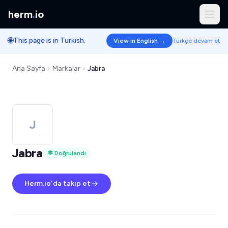
herm
.
io
🌐
This page is in Turkish.
View in English →
Türkçe devam et
Ana Sayfa
Markalar
Jabra
J
Jabra
Doğrulandı
Herm.io'da takip et