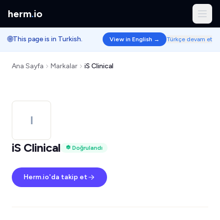
herm
.
io
🌐
This page is in Turkish.
View in English →
Türkçe devam et
Ana Sayfa
Markalar
iS Clinical
I
iS Clinical
Doğrulandı
Herm.io'da takip et