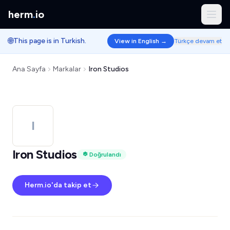
herm
.
io
🌐
This page is in Turkish.
View in English →
Türkçe devam et
Ana Sayfa
Markalar
Iron Studios
I
Iron Studios
Doğrulandı
Herm.io'da takip et