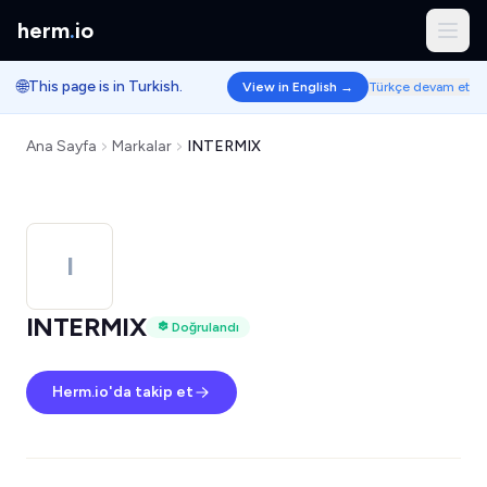
herm
.
io
🌐
This page is in Turkish.
View in English →
Türkçe devam et
Ana Sayfa
Markalar
INTERMIX
I
INTERMIX
Doğrulandı
Herm.io'da takip et