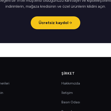
Değerli bir Intel müşterisi olduğunuzu kanıtlayın ve kişiselleştirilmi
indirimlerin, mağaza kredisinin ve özel ürünlerin kilidini açın.
Ücretsiz kaydol
ŞIRKET
erileri
Hakkımızda
çin
İletişim
Basın Odası