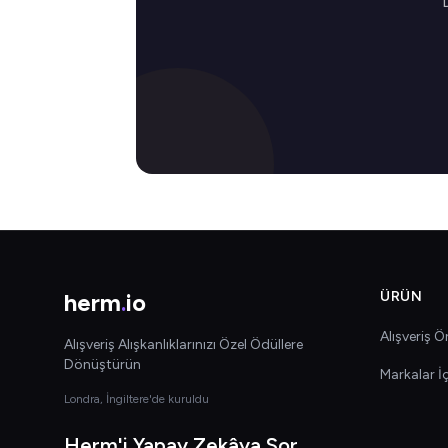
herm
.
io
ÜRÜN
Alışveriş Ön
Alışveriş Alışkanlıklarınızı Özel Ödüllere
Dönüştürün
Markalar İ
Londra, İngiltere'de kuruldu
Herm'i Yapay Zekâya Sor