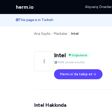
herm
.
io
Alışveriş Öneriler
🌐
This page is in Turkish.
Ana Sayfa
Markalar
Intel
Intel
Doğrulandı
I
1968 yılında kuruldu
Herm.io'da takip et
Intel Hakkında