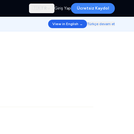
🇹🇷
TR
Giriş Yap
Ücretsiz Kaydol
View in English →
Türkçe devam et