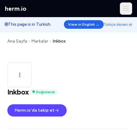
herm
.
io
🌐
This page is in Turkish.
View in English →
Türkçe devam et
Ana Sayfa
Markalar
Inkbox
I
Inkbox
Doğrulandı
Herm.io'da takip et