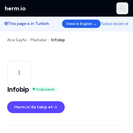
herm
.
io
🌐
This page is in Turkish.
View in English →
Türkçe devam et
Ana Sayfa
Markalar
Infobip
I
Infobip
Doğrulandı
Herm.io'da takip et