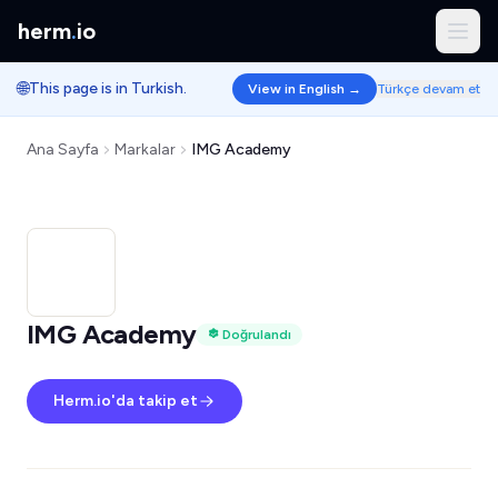
herm
.
io
🌐
This page is in Turkish.
View in English →
Türkçe devam et
Ana Sayfa
Markalar
IMG Academy
IMG Academy
Doğrulandı
Herm.io'da takip et