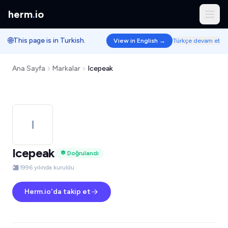
herm
.
io
🌐
This page is in Turkish.
View in English →
Türkçe devam et
Ana Sayfa
Markalar
Icepeak
I
Icepeak
Doğrulandı
1996 yılında kuruldu
Herm.io'da takip et