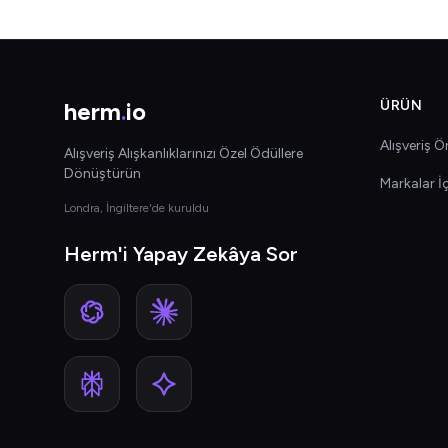
herm
.
io
ÜRÜN
Alışveriş Ön
Alışveriş Alışkanlıklarınızı Özel Ödüllere
Dönüştürün
Markalar İ
Londra, İngiltere'de kuruldu
Herm'i Yapay Zekâya Sor