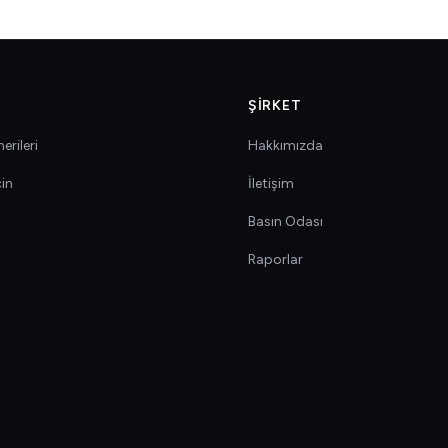
ŞIRKET
erileri
Hakkımızda
çin
İletişim
Basın Odası
Raporlar