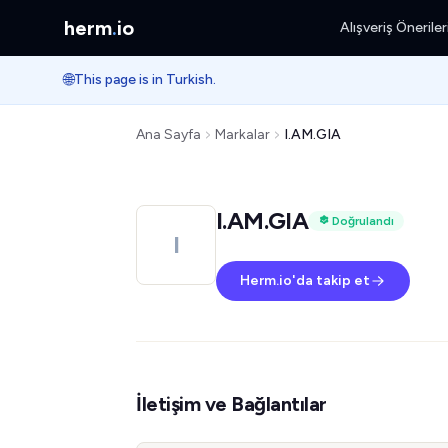
herm
.
io
Alışveriş Öneriler
🌐
This page is in Turkish.
Ana Sayfa
Markalar
I.AM.GIA
I.AM.GIA
Doğrulandı
I
Herm.io'da takip et
İletişim ve Bağlantılar