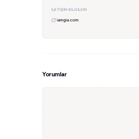
İLETIŞIM BILGILERI
iamgia.com
Yorumlar