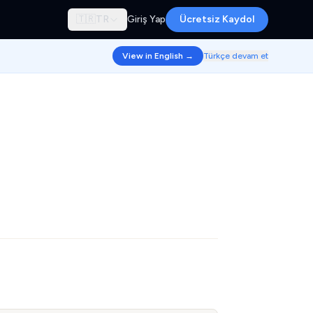
🇹🇷
TR
Giriş Yap
Ücretsiz Kaydol
View in English →
Türkçe devam et