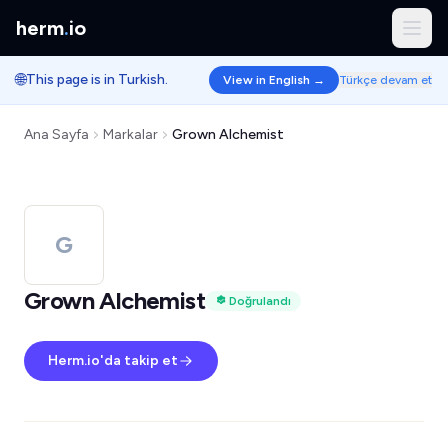
herm
.
io
🌐
This page is in Turkish.
View in English →
Türkçe devam et
Ana Sayfa
Markalar
Grown Alchemist
G
Grown Alchemist
Doğrulandı
Herm.io'da takip et