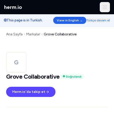
herm
.
io
🌐
This page is in Turkish.
View in English →
Türkçe devam et
Ana Sayfa
Markalar
Grove Collaborative
G
Grove Collaborative
Doğrulandı
Herm.io'da takip et