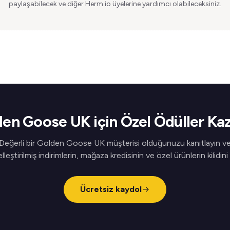
paylaşabilecek ve diğer Herm.io üyelerine yardımcı olabileceksiniz.
en Goose UK için Özel Ödüller Ka
Değerli bir Golden Goose UK müşterisi olduğunuzu kanıtlayın v
elleştirilmiş indirimlerin, mağaza kredisinin ve özel ürünlerin kilidini
Ücretsiz kaydol