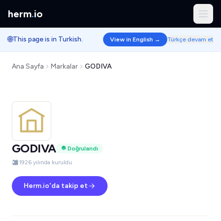
herm
.
io
🌐
This page is in Turkish.
View in English →
Türkçe devam et
Ana Sayfa
Markalar
GODIVA
GODIVA
Doğrulandı
1926 yılında kuruldu
Herm.io'da takip et