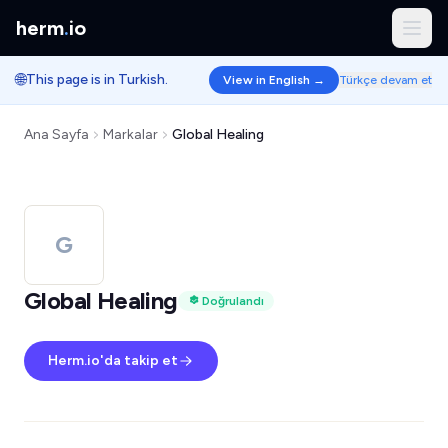
herm
.
io
🌐
This page is in Turkish.
View in English →
Türkçe devam et
Ana Sayfa
Markalar
Global Healing
G
Global Healing
Doğrulandı
Herm.io'da takip et