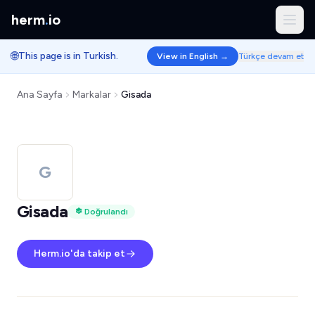
herm
.
io
🌐
This page is in Turkish.
View in English →
Türkçe devam et
Ana Sayfa
Markalar
Gisada
G
Gisada
Doğrulandı
Herm.io'da takip et