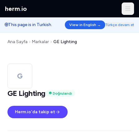
herm
.
io
🌐
This page is in Turkish.
View in English →
Türkçe devam et
Ana Sayfa
Markalar
GE Lighting
G
GE Lighting
Doğrulandı
Herm.io'da takip et