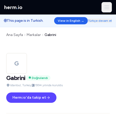
herm
.
io
🌐
This page is in Turkish.
View in English →
Türkçe devam et
Ana Sayfa
Markalar
Gabrini
G
Gabrini
Doğrulandı
Istanbul, Turkey
1994 yılında kuruldu
Herm.io'da takip et