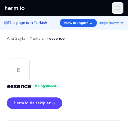
herm
.
io
🌐
This page is in Turkish.
View in English →
Türkçe devam et
Ana Sayfa
Markalar
essence
E
essence
Doğrulandı
Herm.io'da takip et