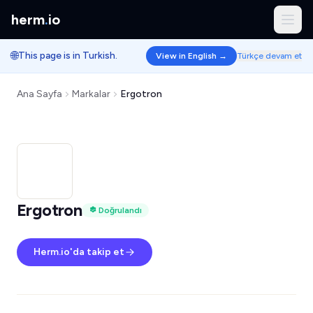
herm
.
io
🌐
This page is in Turkish.
View in English →
Türkçe devam et
Ana Sayfa
Markalar
Ergotron
Ergotron
Doğrulandı
Herm.io'da takip et