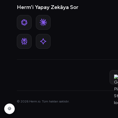
Herm'i Yapay Zekâya Sor
© 2026 Herm.io. Tüm hakları saklıdır.
🍪