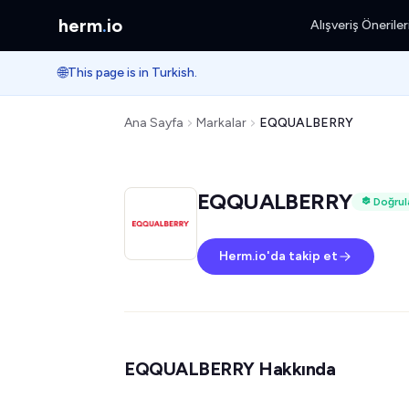
herm
.
io
Alışveriş Öneriler
🌐
This page is in Turkish.
Ana Sayfa
Markalar
EQQUALBERRY
EQQUALBERRY
Doğrul
Herm.io'da takip et
EQQUALBERRY Hakkında