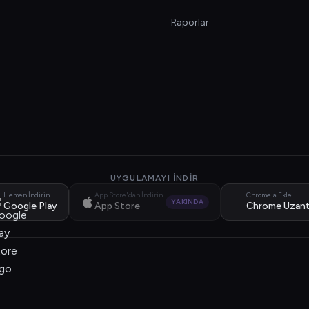
Raporlar
UYGULAMAYI İNDIR
Hemen İndirin
App Store'dan İndirin
Chrome'a Ekle
YAKINDA
Google Play
App Store
Chrome Uzant