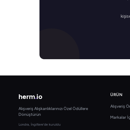
kişis
herm
.
io
ÜRÜN
Alışveriş Ön
Alışveriş Alışkanlıklarınızı Özel Ödüllere
Dönüştürün
Markalar İ
Londra, İngiltere'de kuruldu