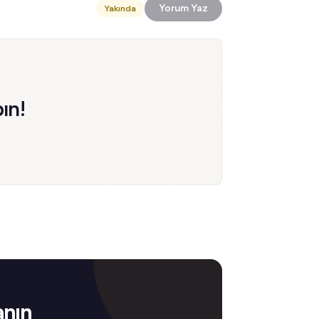
Yorum Yaz
Yakında
ın!
anın