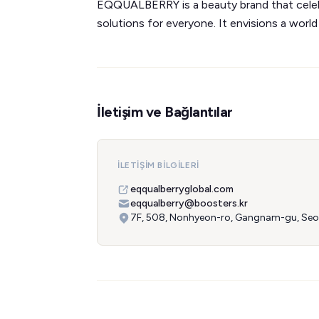
EQQUALBERRY is a beauty brand that celebra
solutions for everyone. It envisions a worl
İletişim ve Bağlantılar
İLETIŞIM BILGILERI
eqqualberryglobal.com
eqqualberry@boosters.kr
7F, 508, Nonhyeon-ro, Gangnam-gu, Seoul