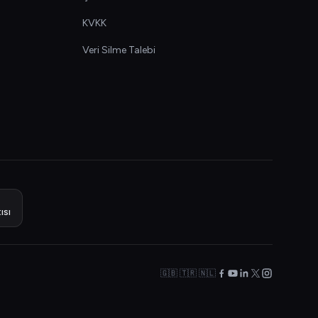
KVKK
Veri Silme Talebi
ısı
🇬🇧 🇹🇷 🇳🇱