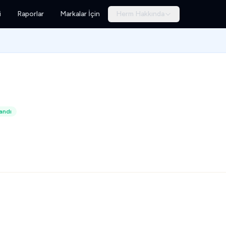
i
Raporlar
Markalar İçin
Herm Hakkında
andı