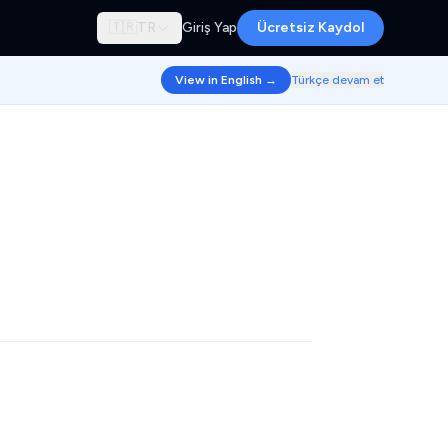
🇹🇷
TR
Giriş Yap
Ücretsiz Kaydol
View in English →
Türkçe devam et