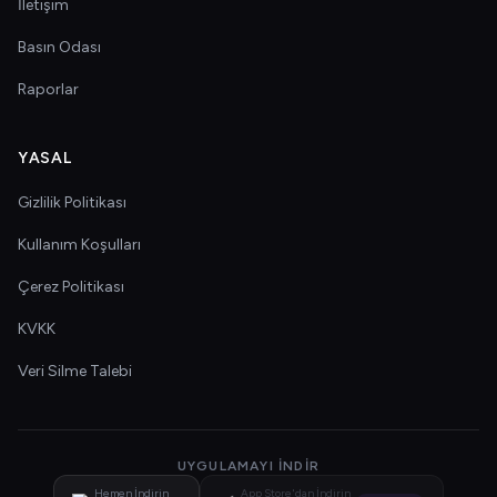
İletişim
Basın Odası
Raporlar
YASAL
Gizlilik Politikası
Kullanım Koşulları
Çerez Politikası
KVKK
Veri Silme Talebi
UYGULAMAYI İNDIR
Hemen İndirin
App Store'dan İndirin