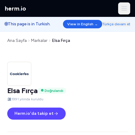
herm
.
io
🌐
This page is in Turkish.
View in English →
Türkçe devam et
Ana Sayfa
Markalar
Elsa Fırça
Elsa Fırça
Doğrulandı
1991 yılında kuruldu
Herm.io'da takip et