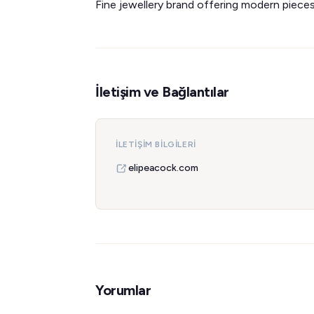
Fine jewellery brand offering modern pieces
İletişim ve Bağlantılar
İLETIŞIM BILGILERI
elipeacock.com
Yorumlar