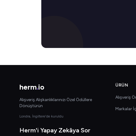
herm
.
io
ÜRÜN
Alışveriş Ön
Alışveriş Alışkanlıklarınızı Özel Ödüllere
Dönüştürün
Markalar İ
Londra, İngiltere'de kuruldu
Herm'i Yapay Zekâya Sor