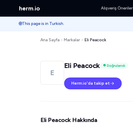
herm
.
io
Alışveriş Öneriler
🌐
This page is in Turkish.
Ana Sayfa
Markalar
Eli Peacock
Eli Peacock
Doğrulandı
E
Herm.io'da takip et
Eli Peacock Hakkında