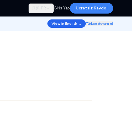
🇹🇷
TR
Giriş Yap
Ücretsiz Kaydol
View in English →
Türkçe devam et