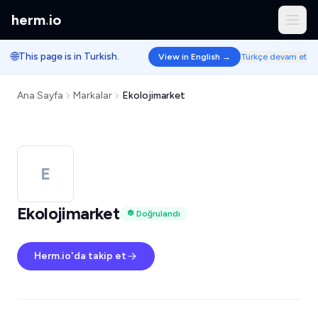
herm
.
io
🌐
This page is in Turkish.
View in English →
Türkçe devam et
Ana Sayfa
Markalar
Ekolojimarket
E
Ekolojimarket
Doğrulandı
Herm.io'da takip et