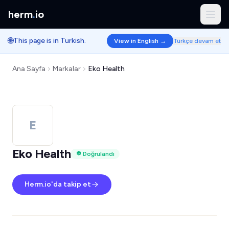
herm
.
io
🌐
This page is in Turkish.
View in English →
Türkçe devam et
Ana Sayfa
Markalar
Eko Health
E
Eko Health
Doğrulandı
Herm.io'da takip et