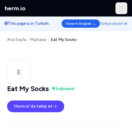
herm
.
io
🌐
This page is in Turkish.
View in English →
Türkçe devam et
Ana Sayfa
Markalar
Eat My Socks
E
Eat My Socks
Doğrulandı
Herm.io'da takip et