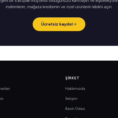
ğerli bir Eastpak müşterisi olduğunuzu kanıtlayın ve kişiselleştiril
indirimlerin, mağaza kredisinin ve özel ürünlerin kilidini açın.
Ücretsiz kaydol
ŞIRKET
erileri
Hakkımızda
çin
İletişim
Basın Odası