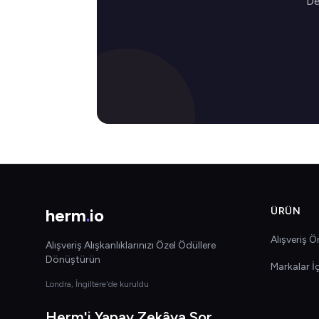
De
herm
.
io
ÜRÜN
Alışveriş Ön
Alışveriş Alışkanlıklarınızı Özel Ödüllere
Dönüştürün
Markalar İ
Londra, İngiltere'de kuruldu
Herm'i Yapay Zekâya Sor