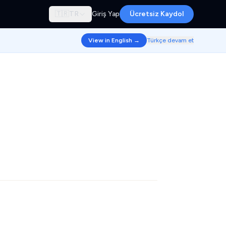
🇹🇷
TR
Giriş Yap
Ücretsiz Kaydol
View in English →
Türkçe devam et