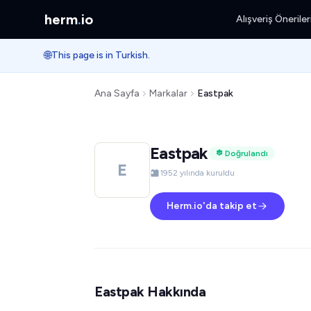
herm
.
io
Alışveriş Öneriler
🌐
This page is in Turkish.
Ana Sayfa
Markalar
Eastpak
Eastpak
Doğrulandı
E
1952 yılında kuruldu
Herm.io'da takip et
Eastpak Hakkında