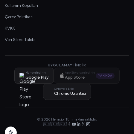
Kullanım Koşulları
Çerez Politikası
KVKK
Veri Silme Talebi
UYGULAMAYI İNDIR
Hemen İndirin
App Store'dan İndirin
YAKINDA
Google Play
App Store
Chrome'a Ekle
Chrome Uzantısı
© 2026 Herm.io. Tüm hakları saklıdır.
🇬🇧 🇹🇷 🇳🇱
🍪