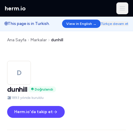
herm
.
io
🌐
This page is in Turkish.
View in English →
Türkçe devam et
Ana Sayfa
Markalar
dunhill
D
dunhill
Doğrulandı
1893 yılında kuruldu
Herm.io'da takip et