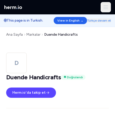
herm
.
io
🌐
This page is in Turkish.
View in English →
Türkçe devam et
Ana Sayfa
Markalar
Duende Handicrafts
D
Duende Handicrafts
Doğrulandı
Herm.io'da takip et