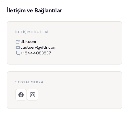
İletişim ve Bağlantılar
İLETIŞIM BILGILERI
dtlr.com
custserv@dtlr.com
+18444083857
SOSYAL MEDYA