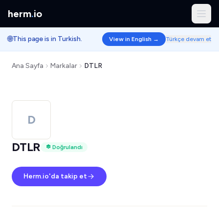
herm
.
io
🌐
This page is in Turkish.
View in English →
Türkçe devam et
Ana Sayfa
Markalar
DTLR
D
DTLR
Doğrulandı
Herm.io'da takip et