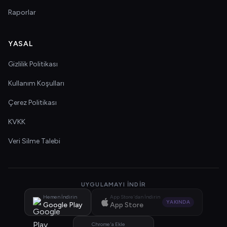
Raporlar
YASAL
Gizlilik Politikası
Kullanım Koşulları
Çerez Politikası
KVKK
Veri Silme Talebi
UYGULAMAYI İNDIR
Hemen İndirin
App Store'dan İndirin
YAKINDA
Google Play
App Store
Chrome'a Ekle