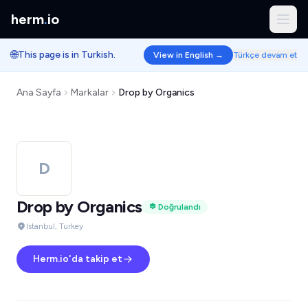
herm
.
io
🌐
This page is in Turkish.
View in English →
Türkçe devam et
Ana Sayfa
Markalar
Drop by Organics
D
Drop by Organics
Doğrulandı
Istanbul, Turkey
Herm.io'da takip et