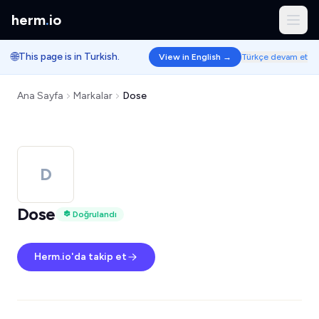
herm
.
io
🌐
This page is in Turkish.
View in English →
Türkçe devam et
Ana Sayfa
Markalar
Dose
D
Dose
Doğrulandı
Herm.io'da takip et