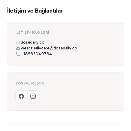
İletişim ve Bağlantılar
İLETIŞIM BILGILERI
dosedaily.co
weactuallycare@dosedaily.co
+18883049784
SOSYAL MEDYA