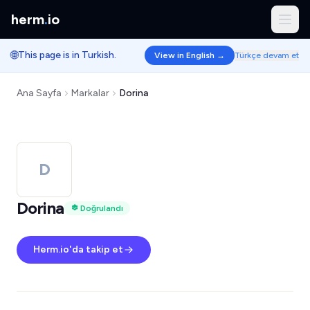
herm
.
io
🌐
This page is in Turkish.
View in English →
Türkçe devam et
Ana Sayfa
Markalar
Dorina
D
Dorina
Doğrulandı
Herm.io'da takip et