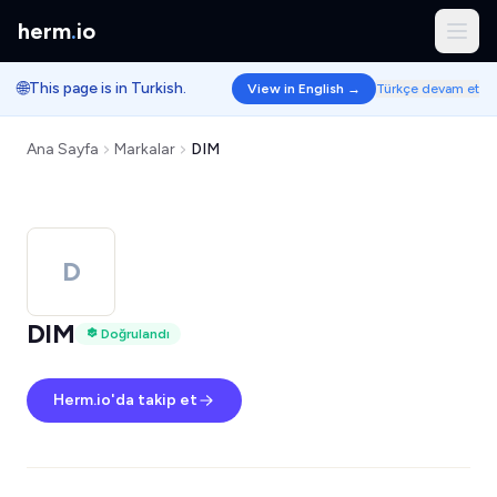
herm
.
io
🌐
This page is in Turkish.
View in English →
Türkçe devam et
Ana Sayfa
Markalar
DIM
D
DIM
Doğrulandı
Herm.io'da takip et